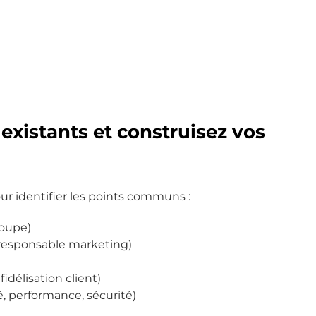
 existants et construisez vos
ur identifier les points communs :
roupe)
 responsable marketing)
délisation client)
é, performance, sécurité)