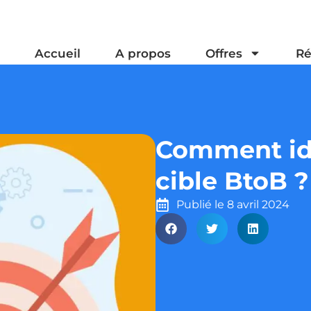
Accueil
A propos
Offres
Ré
Comment ide
cible BtoB ?
Publié le
8 avril 2024