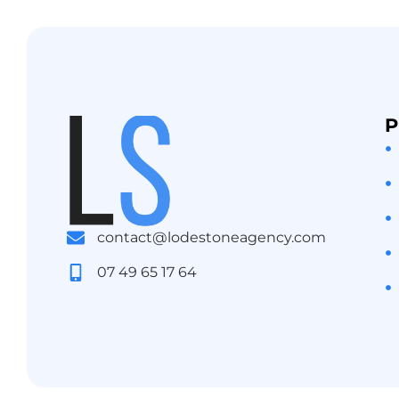
P
contact@lodestoneagency.com
07 49 65 17 64