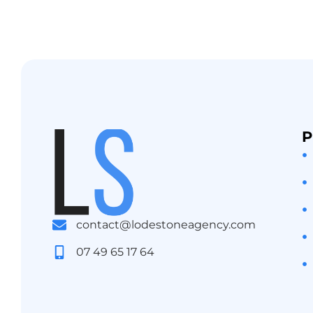
P
contact@lodestoneagency.com
07 49 65 17 64